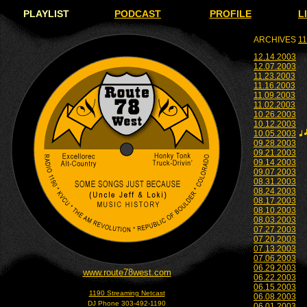
PLAYLIST
PODCAST
PROFILE
L
ARCHIVES
11
12.14.2003
12.07.2003
11.23.2003
11.16.2003
11.09.2003
11.02.2003
10.26.2003
10.12.2003
10.05.2003
09.28.2003
09.21.2003
09.14.2003
09.07.2003
08.31.2003
08.24.2003
08.17.2003
08.10.2003
08.03.2003
07.27.2003
07.20.2003
07.13.2003
07.06.2003
06.29.2003
www.route78west.com
06.22.2003
06.15.2003
1190 Streaming Netcast
06.08.2003
DJ Phone 303-492-1190
06.01.2003